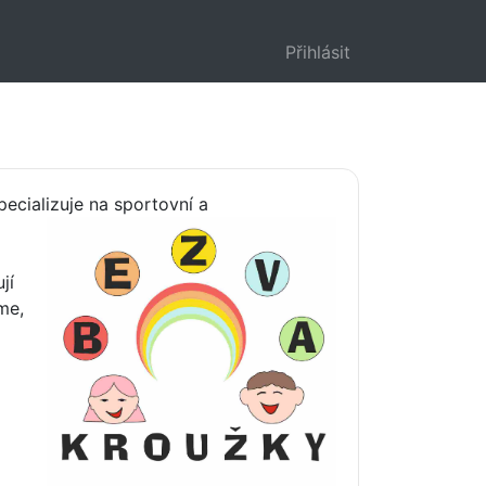
Přihlásit
pecializuje na sportovní a
jí
me,