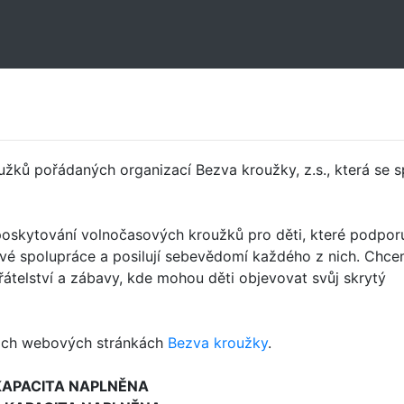
oužků pořádaných organizací Bezva kroužky, z.s., která se s
oskytování volnočasových kroužků pro děti, které podporu
mové spolupráce a posilují sebevědomí každého z nich. Chce
řátelství a zábavy, kde mohou děti objevovat svůj skrytý
ašich webových stránkách
Bezva kroužky
.
 KAPACITA NAPLNĚNA